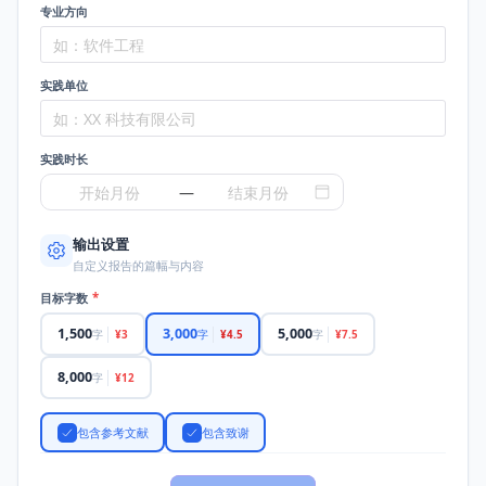
专业方向
如：软件工程
实践单位
如：XX 科技有限公司
实践时长
开始月份
—
结束月份
输出设置
自定义报告的篇幅与内容
目标字数
*
1,500
3,000
5,000
字
字
字
¥3
¥4.5
¥7.5
8,000
字
¥12
包含参考文献
包含致谢