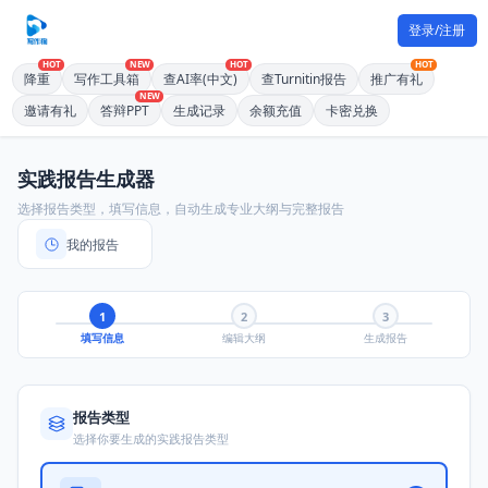
登录/注册
HOT
NEW
HOT
HOT
降重
写作工具箱
查AI率(中文)
查Turnitin报告
推广有礼
NEW
邀请有礼
答辩PPT
生成记录
余额充值
卡密兑换
实践报告生成器
选择报告类型，填写信息，自动生成专业大纲与完整报告
我的报告
1
2
3
填写信息
编辑大纲
生成报告
报告类型
选择你要生成的实践报告类型