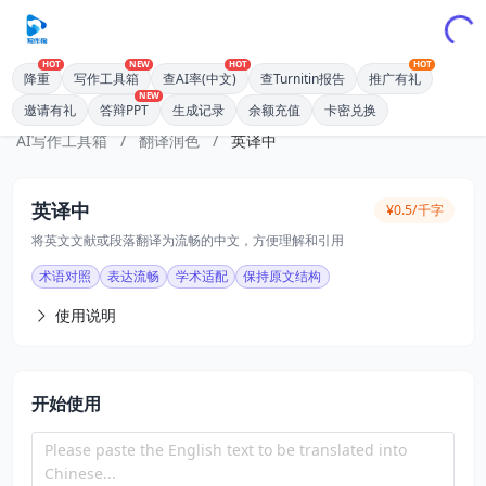
HOT
NEW
HOT
HOT
降重
写作工具箱
查AI率(中文)
查Turnitin报告
推广有礼
NEW
邀请有礼
答辩PPT
生成记录
余额充值
卡密兑换
AI写作工具箱
/
翻译润色
/
英译中
英译中
¥0.5/千字
将英文文献或段落翻译为流畅的中文，方便理解和引用
术语对照
表达流畅
学术适配
保持原文结构
使用说明
开始使用
Please paste the English text to be translated into 
Chinese...