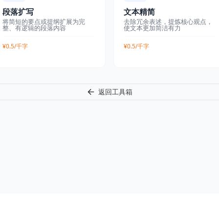
段落扩写
文本精简
将简短的要点或提纲扩展为完
去除冗余表述，提炼核心观点，
整、有逻辑的段落内容
使文本更加简洁有力
¥0.5/千字
¥0.5/千字
返回工具箱