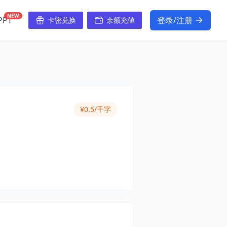
NEW
PT
登录/注册
卡密兑换
余额充値
¥0.5/千字