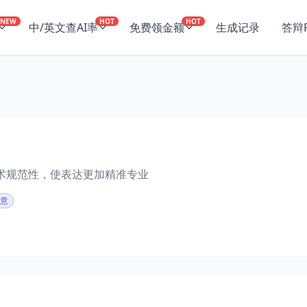
NEW
HOT
HOT
中/英文查AI率
免费领金额
生成记录
答辩P
术规范性，使表达更加精准专业
原意