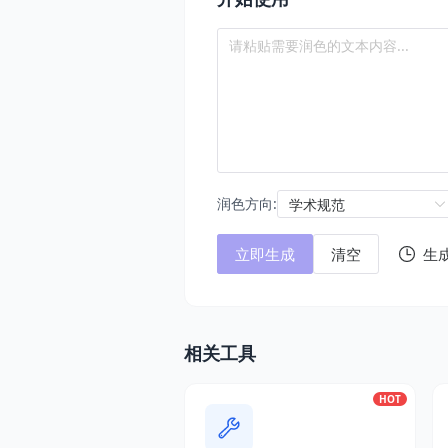
请粘贴需要润色的文本内容...
润色方向:
学术规范
立即生成
清空
生
相关工具
HOT